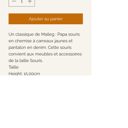
Ajouter au panier
Un classique de Maileg : Papa souris
en chemise à carreaux jaunes et
pantalon en denim. Cette souris
convient aux meubles et accessoires
de la taille Souris.
Taille
Height: 15.00cm
Âge recommandé
+3
Le petit Gérard
C
onditions générales de
vente