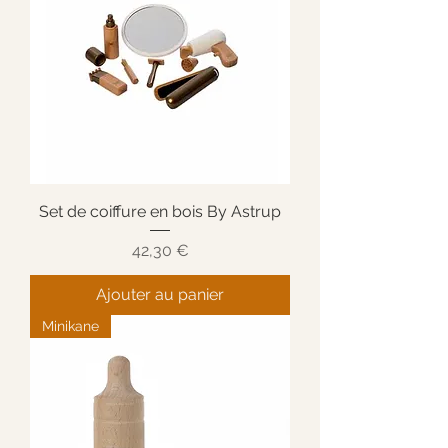
Set de coiffure en bois By Astrup
Prix
42,30 €
Ajouter au panier
Minikane