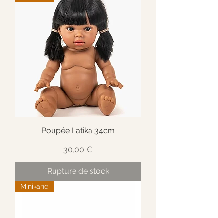
Poupée Latika 34cm
Prix
30,00 €
Rupture de stock
Minikane