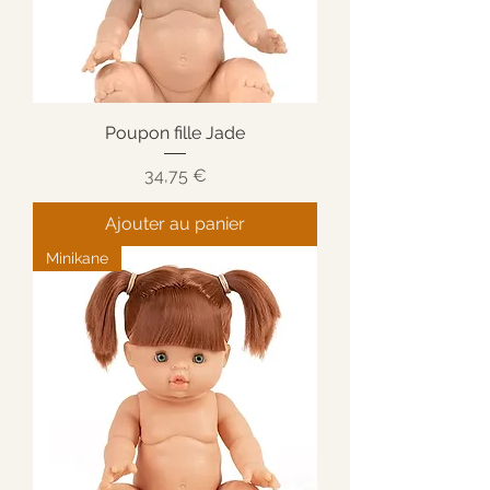
Poupon fille Jade
Prix
34,75 €
Ajouter au panier
Minikane