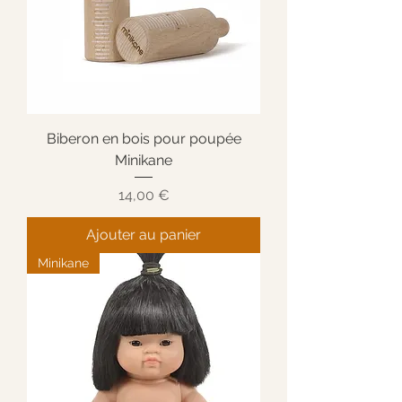
Biberon en bois pour poupée
Minikane
Prix
14,00 €
Ajouter au panier
Minikane