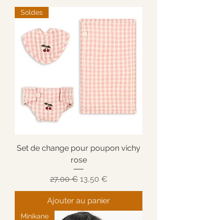
Soldes
Set de change pour poupon vichy
rose
Prix original
Prix promotionnel
27,00 €
13,50 €
Ajouter au panier
Minikane