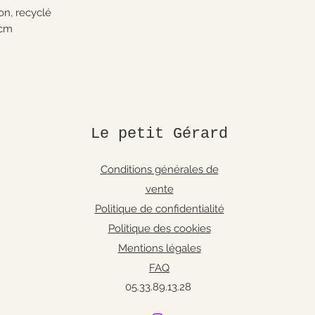
on, recyclé
 cm
Le petit Gérard
C
onditions générales de
vente
Politique de con
fidentialit
é
Politique des cookies
Mentions légales
FAQ
05.33.89.13.28