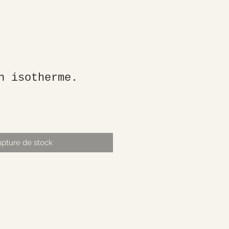
h isotherme.
pture de stock