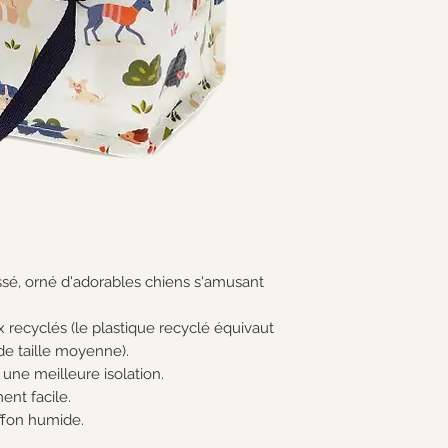
ssé, orné d'adorables chiens s'amusant
x recyclés (le plastique recyclé équivaut
de taille moyenne).
ne meilleure isolation.
ent facile.
ffon humide.